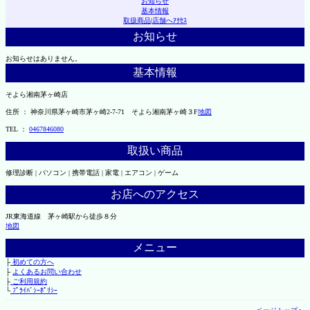
お知らせ
基本情報
取扱商品
|
店舗へｱｸｾｽ
お知らせ
お知らせはありません。
基本情報
そよら湘南茅ヶ崎店
住所 ： 神奈川県茅ヶ崎市茅ヶ崎2‐7‐71 そよら湘南茅ヶ崎３F
地図
TEL ：
0467846080
取扱い商品
修理診断 | パソコン | 携帯電話 | 家電 | エアコン | ゲーム
お店へのアクセス
JR東海道線 茅ヶ崎駅から徒歩８分
地図
メニュー
├
初めての方へ
├
よくあるお問い合わせ
├
ご利用規約
└
ﾌﾟﾗｲﾊﾞｼｰﾎﾟﾘｼｰ