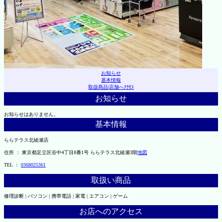
お知らせ
基本情報
取扱商品
|
店舗へｱｸｾｽ
お知らせ
お知らせはありません。
基本情報
ららテラス北綾瀬店
住所 ： 東京都足立区谷中4丁目8番1号 ららテラス北綾瀬3階
地図
TEL ：
0368025361
取扱い商品
修理診断 | パソコン | 携帯電話 | 家電 | エアコン | ゲーム
お店へのアクセス