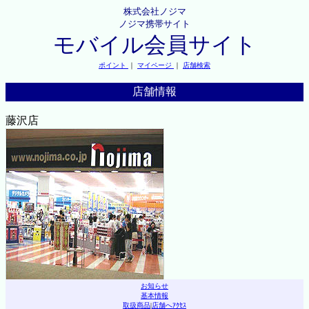
株式会社ノジマ
ノジマ携帯サイト
モバイル会員サイト
ポイント
｜
マイページ
｜
店舗検索
店舗情報
藤沢店
お知らせ
基本情報
取扱商品
|
店舗へｱｸｾｽ