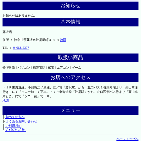
お知らせ
お知らせはありません。
基本情報
藤沢店
住所 ： 神奈川県藤沢市辻堂新町４-１-１
地図
TEL ：
0466316377
取扱い商品
修理診断 | パソコン | 携帯電話 | 家電 | エアコン | ゲーム
お店へのアクセス
・ＪＲ東海道線、小田急江ノ島線、江ノ電「藤沢駅」から、北口バス１番乗り場より「高山車庫
行き」にて「ソニー前」で下車。・ＪＲ東海道線「辻堂駅」から、北口西側バス停より「高山車
庫行き」にて「ソニー前」で下車。
地図
メニュー
├
初めての方へ
├
よくあるお問い合わせ
├
ご利用規約
└
ﾌﾟﾗｲﾊﾞｼｰﾎﾟﾘｼｰ
ページトップへ