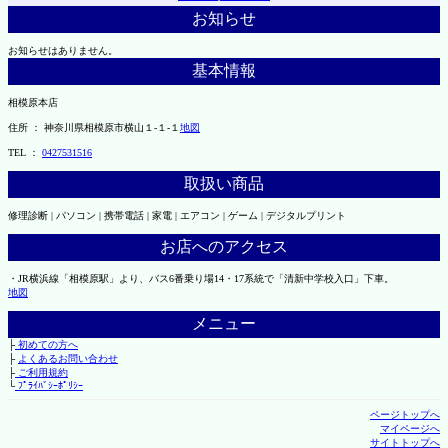
お知らせ
お知らせはありません。
基本情報
相模原本店
住所 ： 神奈川県相模原市横山１-１-１
地図
TEL ：
0427531516
取扱い商品
修理診断 | パソコン | 携帯電話 | 家電 | エアコン | ゲーム | デジタルプリント
お店へのアクセス
・JR横浜線「相模原駅」より、バス6番乗り場14・17系統で「清新中学校入口」下車。
地図
メニュー
├
初めての方へ
├
よくあるお問い合わせ
├
ご利用規約
└
ﾌﾟﾗｲﾊﾞｼｰﾎﾟﾘｼｰ
ページトップへ
マイページへ
サイトトップへ