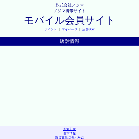
株式会社ノジマ
ノジマ携帯サイト
モバイル会員サイト
ポイント
｜
マイページ
｜
店舗検索
店舗情報
お知らせ
基本情報
取扱商品
|
店舗へｱｸｾｽ