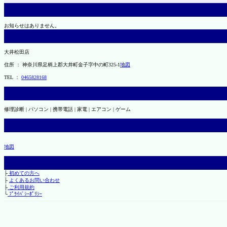
お知らせはありません。
大井松田店
住所 ： 神奈川県足柄上郡大井町金子字中の町325-1
地図
TEL ：
0465828168
修理診断 | パソコン | 携帯電話 | 家電 | エアコン | ゲーム
地図
├
初めての方へ
├
よくあるお問い合わせ
├
ご利用規約
└
ﾌﾟﾗｲﾊﾞｼｰﾎﾟﾘｼｰ