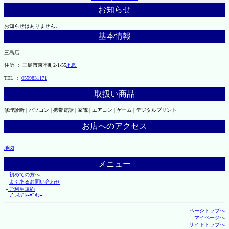
お知らせ
お知らせはありません。
基本情報
三島店
住所 ： 三島市東本町2-1-55
地図
TEL ：
0559831171
取扱い商品
修理診断 | パソコン | 携帯電話 | 家電 | エアコン | ゲーム | デジタルプリント
お店へのアクセス
地図
メニュー
├
初めての方へ
├
よくあるお問い合わせ
├
ご利用規約
└
ﾌﾟﾗｲﾊﾞｼｰﾎﾟﾘｼｰ
ページトップへ
マイページへ
サイトトップへ