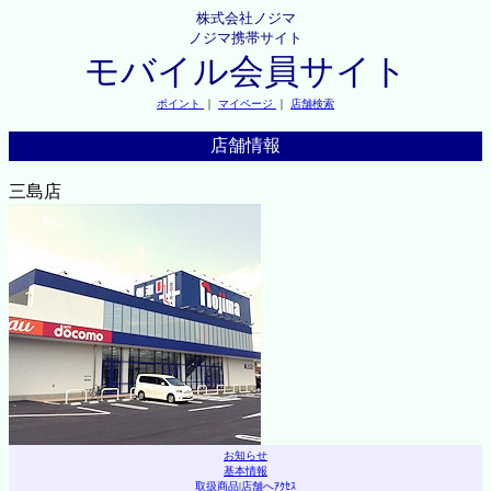
株式会社ノジマ
ノジマ携帯サイト
モバイル会員サイト
ポイント
｜
マイページ
｜
店舗検索
店舗情報
三島店
お知らせ
基本情報
取扱商品
|
店舗へｱｸｾｽ