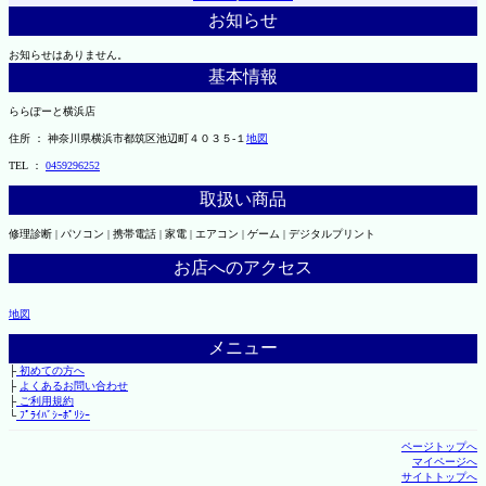
お知らせ
お知らせはありません。
基本情報
ららぽーと横浜店
住所 ： 神奈川県横浜市都筑区池辺町４０３５-１
地図
TEL ：
0459296252
取扱い商品
修理診断 | パソコン | 携帯電話 | 家電 | エアコン | ゲーム | デジタルプリント
お店へのアクセス
地図
メニュー
├
初めての方へ
├
よくあるお問い合わせ
├
ご利用規約
└
ﾌﾟﾗｲﾊﾞｼｰﾎﾟﾘｼｰ
ページトップへ
マイページへ
サイトトップへ