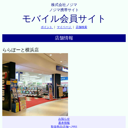
株式会社ノジマ
ノジマ携帯サイト
モバイル会員サイト
ポイント
｜
マイページ
｜
店舗検索
店舗情報
ららぽーと横浜店
お知らせ
基本情報
取扱商品
|
店舗へｱｸｾｽ