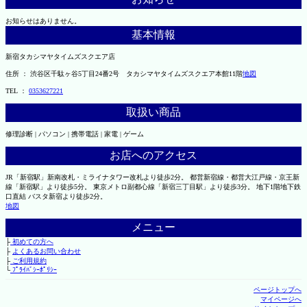
お知らせはありません。
基本情報
新宿タカシマヤタイムズスクエア店
住所 ： 渋谷区千駄ヶ谷5丁目24番2号 タカシマヤタイムズスクエア本館11階
地図
TEL ：
0353627221
取扱い商品
修理診断 | パソコン | 携帯電話 | 家電 | ゲーム
お店へのアクセス
JR「新宿駅」新南改札・ミライナタワー改札より徒歩2分。 都営新宿線・都営大江戸線・京王新
線「新宿駅」より徒歩5分。 東京メトロ副都心線「新宿三丁目駅」より徒歩3分。 地下1階地下鉄
口直結 バスタ新宿より徒歩2分。
地図
メニュー
├
初めての方へ
├
よくあるお問い合わせ
├
ご利用規約
└
ﾌﾟﾗｲﾊﾞｼｰﾎﾟﾘｼｰ
ページトップへ
マイページへ