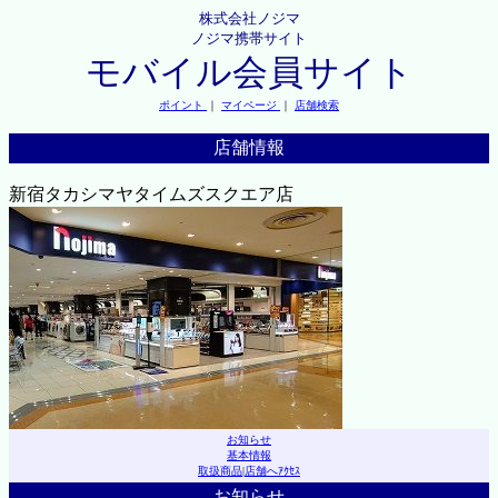
株式会社ノジマ
ノジマ携帯サイト
モバイル会員サイト
ポイント
｜
マイページ
｜
店舗検索
店舗情報
新宿タカシマヤタイムズスクエア店
お知らせ
基本情報
取扱商品
|
店舗へｱｸｾｽ
お知らせ