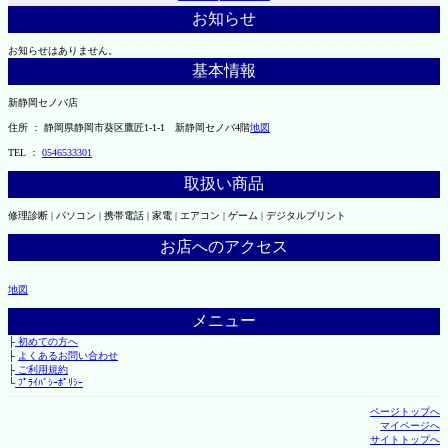
お知らせ
お知らせはありません。
基本情報
新静岡セノバ店
住所 ： 静岡県静岡市葵区鷹匠1-1-1 新静岡セノバ4階
地図
TEL ：
0546533301
取扱い商品
修理診断 | パソコン | 携帯電話 | 家電 | エアコン | ゲーム | デジタルプリント
お店へのアクセス
地図
メニュー
├
初めての方へ
├
よくあるお問い合わせ
├
ご利用規約
└
ﾌﾟﾗｲﾊﾞｼｰﾎﾟﾘｼｰ
ページトップへ
マイページへ
サイトトップへ