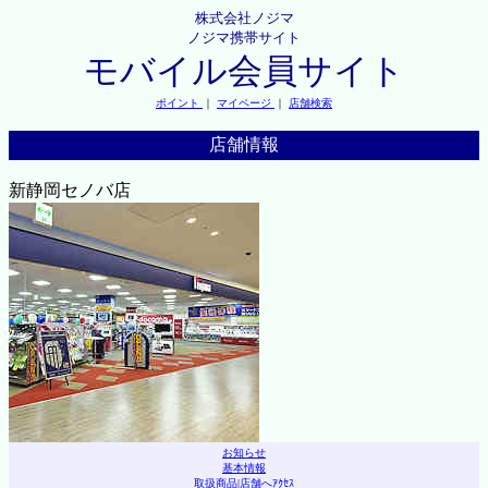
株式会社ノジマ
ノジマ携帯サイト
モバイル会員サイト
ポイント
｜
マイページ
｜
店舗検索
店舗情報
新静岡セノバ店
お知らせ
基本情報
取扱商品
|
店舗へｱｸｾｽ