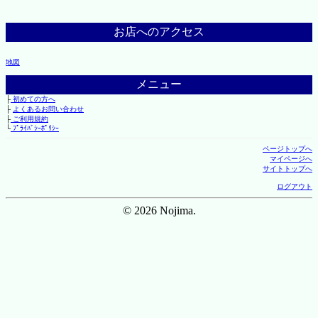
お店へのアクセス
地図
メニュー
├
初めての方へ
├
よくあるお問い合わせ
├
ご利用規約
└
ﾌﾟﾗｲﾊﾞｼｰﾎﾟﾘｼｰ
ページトップへ
マイページへ
サイトトップへ
ログアウト
© 2026 Nojima.