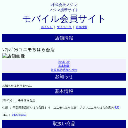
株式会社ノジマ
ノジマ携帯サイト
モバイル会員サイト
ポイント
｜
マイページ
｜
店舗検索
店舗情報
ｿﾌﾄﾊﾞﾝｸユニモちはら台店
お知らせ
基本情報
取扱商品
|
店舗へｱｸｾｽ
お知らせ
お知らせはありません。
基本情報
ｿﾌﾄﾊﾞﾝｸユニモちはら台店
住所 ： 千葉県市原市ちはら台西３-４ ユニモちはら台2F ノジマユニモちはら台店内
地図
TEL ：
0436760050
取扱い商品