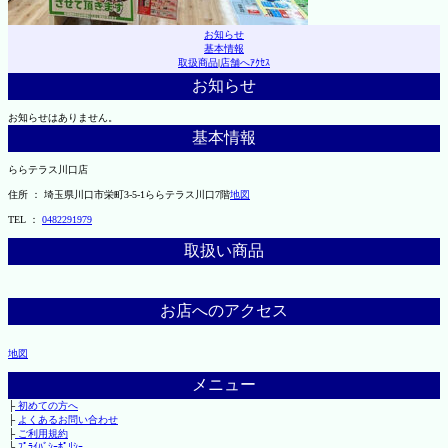
お知らせ
基本情報
取扱商品
|
店舗へｱｸｾｽ
お知らせ
お知らせはありません。
基本情報
ららテラス川口店
住所 ： 埼玉県川口市栄町3-5-1ららテラス川口7階
地図
TEL ：
0482291979
取扱い商品
お店へのアクセス
地図
メニュー
├
初めての方へ
├
よくあるお問い合わせ
├
ご利用規約
└
ﾌﾟﾗｲﾊﾞｼｰﾎﾟﾘｼｰ