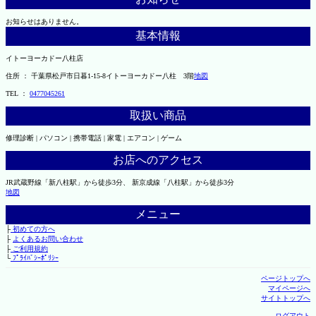
お知らせはありません。
基本情報
イトーヨーカドー八柱店
住所 ： 千葉県松戸市日暮1-15-8イトーヨーカドー八柱 3階
地図
TEL ：
0477045261
取扱い商品
修理診断 | パソコン | 携帯電話 | 家電 | エアコン | ゲーム
お店へのアクセス
JR武蔵野線「新八柱駅」から徒歩3分、 新京成線「八柱駅」から徒歩3分
地図
メニュー
├
初めての方へ
├
よくあるお問い合わせ
├
ご利用規約
└
ﾌﾟﾗｲﾊﾞｼｰﾎﾟﾘｼｰ
ページトップへ
マイページへ
サイトトップへ
ログアウト