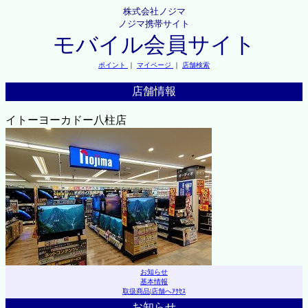
株式会社ノジマ
ノジマ携帯サイト
モバイル会員サイト
ポイント
｜
マイページ
｜
店舗検索
店舗情報
イトーヨーカドー八柱店
お知らせ
基本情報
取扱商品
|
店舗へｱｸｾｽ
お知らせ