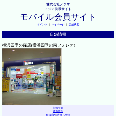
株式会社ノジマ
ノジマ携帯サイト
モバイル会員サイト
ポイント
｜
マイページ
｜
店舗検索
店舗情報
横浜四季の森店(横浜四季の森フォレオ)
お知らせ
基本情報
取扱商品
|
店舗へｱｸｾｽ