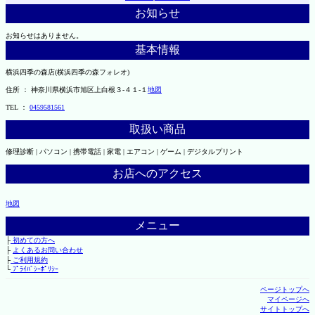
お知らせ
お知らせはありません。
基本情報
横浜四季の森店(横浜四季の森フォレオ)
住所 ： 神奈川県横浜市旭区上白根３-４１-１
地図
TEL ：
0459581561
取扱い商品
修理診断 | パソコン | 携帯電話 | 家電 | エアコン | ゲーム | デジタルプリント
お店へのアクセス
地図
メニュー
├
初めての方へ
├
よくあるお問い合わせ
├
ご利用規約
└
ﾌﾟﾗｲﾊﾞｼｰﾎﾟﾘｼｰ
ページトップへ
マイページへ
サイトトップへ