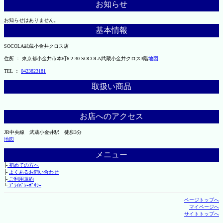
お知らせ
お知らせはありません。
基本情報
SOCOLA武蔵小金井クロス店
住所 ： 東京都小金井市本町6-2-30 SOCOLA武蔵小金井クロス3階
地図
TEL ：
0423823181
取扱い商品
お店へのアクセス
JR中央線 武蔵小金井駅 徒歩3分
地図
メニュー
├
初めての方へ
├
よくあるお問い合わせ
├
ご利用規約
└
ﾌﾟﾗｲﾊﾞｼｰﾎﾟﾘｼｰ
ページトップへ
マイページへ
サイトトップへ