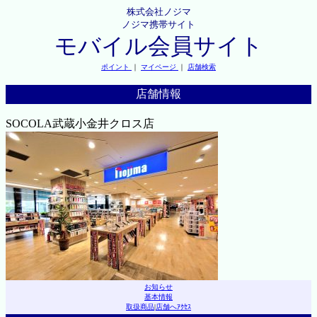
株式会社ノジマ
ノジマ携帯サイト
モバイル会員サイト
ポイント
｜
マイページ
｜
店舗検索
店舗情報
SOCOLA武蔵小金井クロス店
お知らせ
基本情報
取扱商品
|
店舗へｱｸｾｽ