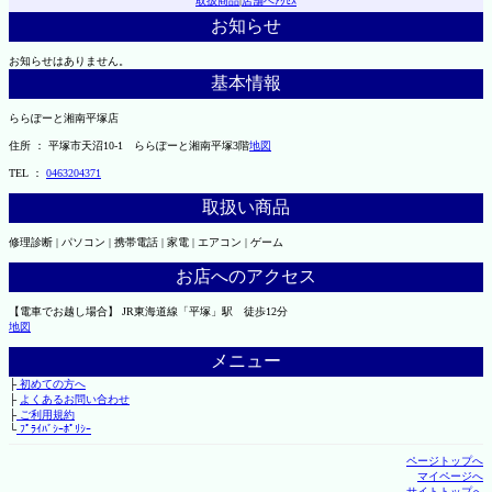
取扱商品
|
店舗へｱｸｾｽ
お知らせ
お知らせはありません。
基本情報
ららぽーと湘南平塚店
住所 ： 平塚市天沼10-1 ららぽーと湘南平塚3階
地図
TEL ：
0463204371
取扱い商品
修理診断 | パソコン | 携帯電話 | 家電 | エアコン | ゲーム
お店へのアクセス
【電車でお越し場合】 JR東海道線「平塚」駅 徒歩12分
地図
メニュー
├
初めての方へ
├
よくあるお問い合わせ
├
ご利用規約
└
ﾌﾟﾗｲﾊﾞｼｰﾎﾟﾘｼｰ
ページトップへ
マイページへ
サイトトップへ