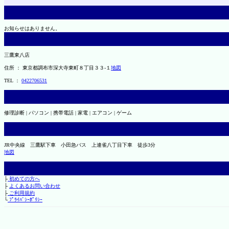
お知らせはありません。
三鷹東八店
住所 ： 東京都調布市深大寺東町８丁目３３-１
地図
TEL ：
0422706531
修理診断 | パソコン | 携帯電話 | 家電 | エアコン | ゲーム
JR中央線 三鷹駅下車 小田急バス 上連雀八丁目下車 徒歩3分
地図
├
初めての方へ
├
よくあるお問い合わせ
├
ご利用規約
└
ﾌﾟﾗｲﾊﾞｼｰﾎﾟﾘｼｰ