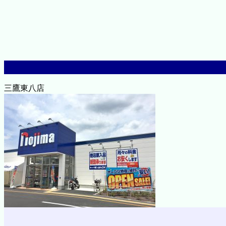
三鷹東八店