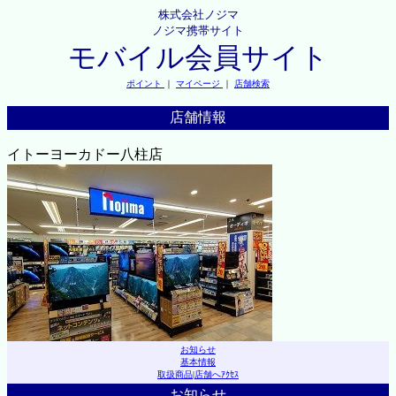
株式会社ノジマ
ノジマ携帯サイト
モバイル会員サイト
ポイント
｜
マイページ
｜
店舗検索
店舗情報
イトーヨーカドー八柱店
お知らせ
基本情報
取扱商品
|
店舗へｱｸｾｽ
お知らせ