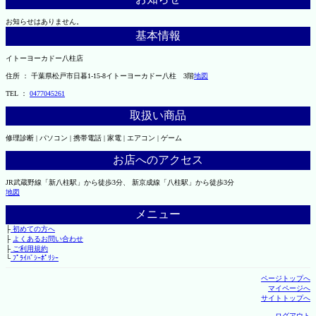
お知らせはありません。
基本情報
イトーヨーカドー八柱店
住所 ： 千葉県松戸市日暮1-15-8イトーヨーカドー八柱 3階
地図
TEL ：
0477045261
取扱い商品
修理診断 | パソコン | 携帯電話 | 家電 | エアコン | ゲーム
お店へのアクセス
JR武蔵野線「新八柱駅」から徒歩3分、 新京成線「八柱駅」から徒歩3分
地図
メニュー
├
初めての方へ
├
よくあるお問い合わせ
├
ご利用規約
└
ﾌﾟﾗｲﾊﾞｼｰﾎﾟﾘｼｰ
ページトップへ
マイページへ
サイトトップへ
ログアウト