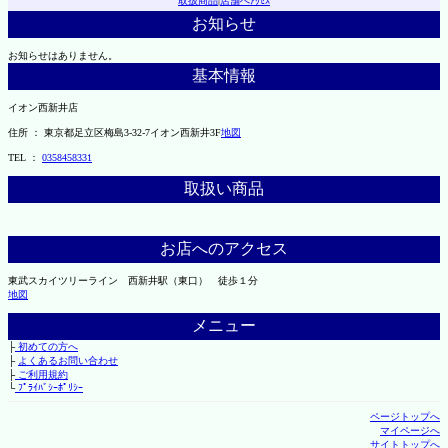
取扱商品
|
店舗へｱｸｾｽ
お知らせ
お知らせはありません。
基本情報
イオン西新井店
住所 ： 東京都足立区梅島3-32-7イオン西新井3F
地図
TEL ：
0358458331
取扱い商品
お店へのアクセス
東武スカイツリーライン 西新井駅（東口） 徒歩１分
地図
メニュー
├
初めての方へ
├
よくあるお問い合わせ
├
ご利用規約
└
ﾌﾟﾗｲﾊﾞｼｰﾎﾟﾘｼｰ
ページトップへ
マイページへ
サイトトップへ