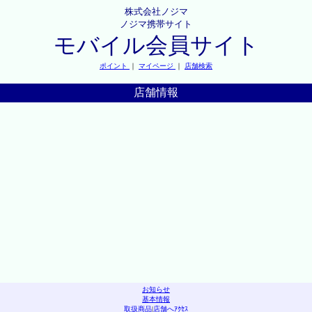
株式会社ノジマ
ノジマ携帯サイト
モバイル会員サイト
ポイント
｜
マイページ
｜
店舗検索
店舗情報
お知らせ
基本情報
取扱商品
|
店舗へｱｸｾｽ