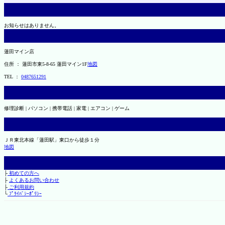
お知らせはありません。
蓮田マイン店
住所 ： 蓮田市東5-8-65 蓮田マイン1F
地図
TEL ：
0487651291
修理診断 | パソコン | 携帯電話 | 家電 | エアコン | ゲーム
ＪＲ東北本線「蓮田駅」東口から徒歩１分
地図
├
初めての方へ
├
よくあるお問い合わせ
├
ご利用規約
└
ﾌﾟﾗｲﾊﾞｼｰﾎﾟﾘｼｰ