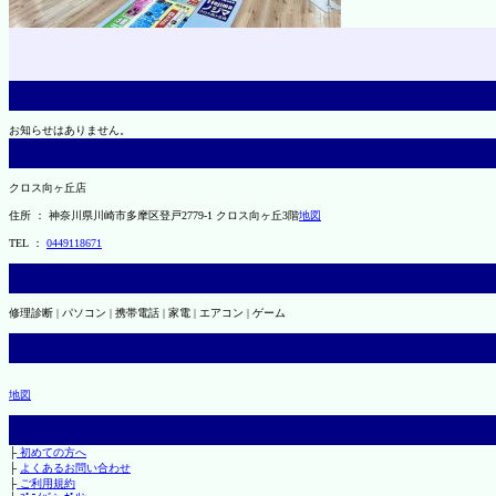
お知らせはありません。
クロス向ヶ丘店
住所 ： 神奈川県川崎市多摩区登戸2779-1 クロス向ヶ丘3階
地図
TEL ：
0449118671
修理診断 | パソコン | 携帯電話 | 家電 | エアコン | ゲーム
地図
├
初めての方へ
├
よくあるお問い合わせ
├
ご利用規約