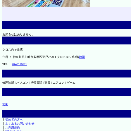
お知らせはありません。
クロス向ヶ丘店
住所 ： 神奈川県川崎市多摩区登戸2779-1 クロス向ヶ丘3階
地図
TEL ：
0449118671
修理診断 | パソコン | 携帯電話 | 家電 | エアコン | ゲーム
地図
├
初めての方へ
├
よくあるお問い合わせ
├
ご利用規約