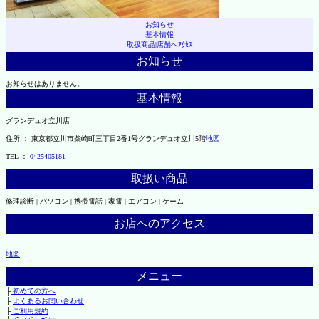
お知らせ
基本情報
取扱商品
|
店舗へｱｸｾｽ
お知らせ
お知らせはありません。
基本情報
グランデュオ立川店
住所 ： 東京都立川市柴崎町三丁目2番1号グランデュオ立川5階
地図
TEL ：
0425405181
取扱い商品
修理診断 | パソコン | 携帯電話 | 家電 | エアコン | ゲーム
お店へのアクセス
地図
メニュー
├
初めての方へ
├
よくあるお問い合わせ
├
ご利用規約