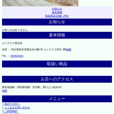
お知らせ
基本情報
取扱商品
|
店舗へｱｸｾｽ
お知らせ
お知らせはありません。
基本情報
エミテラス所沢店
住所 ： 埼玉県所沢市東住吉10番1号 エミテラス所沢 3階
地図
TEL ：
0429033001
取扱い商品
お店へのアクセス
西武池袋線・西武新宿線「所沢駅」西口より徒歩4分
地図
メニュー
├
初めての方へ
├
よくあるお問い合わせ
├
ご利用規約