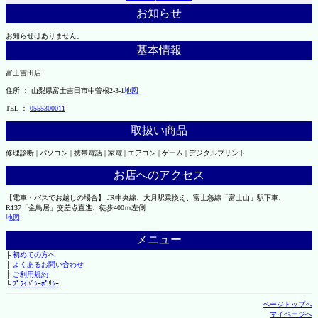
お知らせ
お知らせはありません。
基本情報
富士吉田店
住所 ： 山梨県富士吉田市中曽根2-3-1
地図
TEL ：
0555300011
取扱い商品
修理診断 | パソコン | 携帯電話 | 家電 | エアコン | ゲーム | デジタルプリント
お店へのアクセス
【電車・バスでお越しの場合】 JR中央線、大月駅乗換え、富士急線「富士山」駅下車、
R137「金鳥居」交差点直進、徒歩400ｍ左側
地図
メニュー
├
初めての方へ
├
よくあるお問い合わせ
├
ご利用規約
└
ﾌﾟﾗｲﾊﾞｼｰﾎﾟﾘｼｰ
ページトップへ
マイページへ