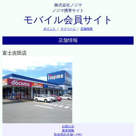
株式会社ノジマ
ノジマ携帯サイト
モバイル会員サイト
ポイント
｜
マイページ
｜
店舗検索
店舗情報
富士吉田店
お知らせ
基本情報
取扱商品
|
店舗へｱｸｾｽ