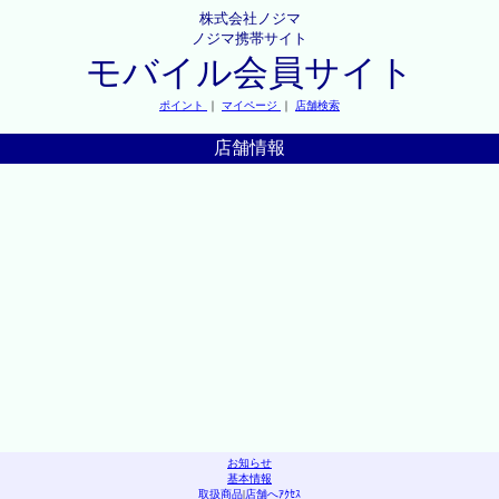
株式会社ノジマ
ノジマ携帯サイト
モバイル会員サイト
ポイント
｜
マイページ
｜
店舗検索
店舗情報
お知らせ
基本情報
取扱商品
|
店舗へｱｸｾｽ