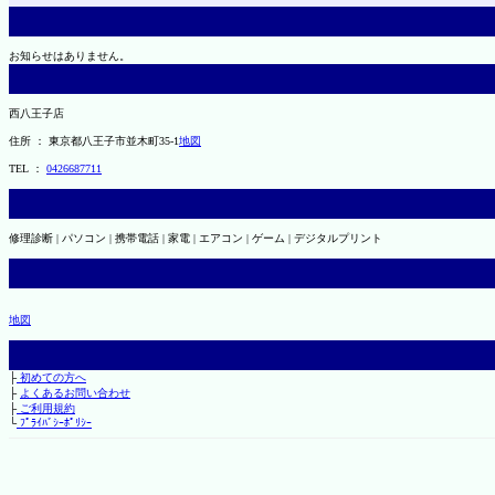
お知らせはありません。
西八王子店
住所 ： 東京都八王子市並木町35-1
地図
TEL ：
0426687711
修理診断 | パソコン | 携帯電話 | 家電 | エアコン | ゲーム | デジタルプリント
地図
├
初めての方へ
├
よくあるお問い合わせ
├
ご利用規約
└
ﾌﾟﾗｲﾊﾞｼｰﾎﾟﾘｼｰ