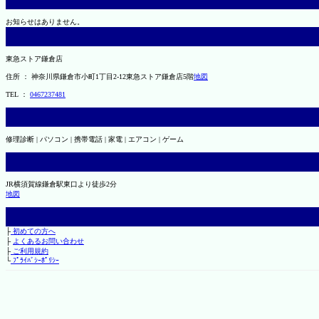
お知らせはありません。
東急ストア鎌倉店
住所 ： 神奈川県鎌倉市小町1丁目2-12東急ストア鎌倉店5階
地図
TEL ：
0467237481
修理診断 | パソコン | 携帯電話 | 家電 | エアコン | ゲーム
JR横須賀線鎌倉駅東口より徒歩2分
地図
├
初めての方へ
├
よくあるお問い合わせ
├
ご利用規約
└
ﾌﾟﾗｲﾊﾞｼｰﾎﾟﾘｼｰ