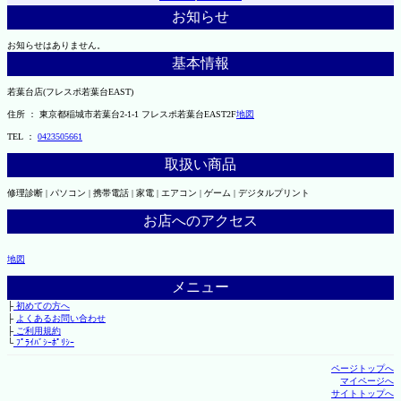
お知らせ
お知らせはありません。
基本情報
若葉台店(フレスポ若葉台EAST)
住所 ： 東京都稲城市若葉台2-1-1 フレスポ若葉台EAST2F
地図
TEL ：
0423505661
取扱い商品
修理診断 | パソコン | 携帯電話 | 家電 | エアコン | ゲーム | デジタルプリント
お店へのアクセス
地図
メニュー
├
初めての方へ
├
よくあるお問い合わせ
├
ご利用規約
└
ﾌﾟﾗｲﾊﾞｼｰﾎﾟﾘｼｰ
ページトップへ
マイページへ
サイトトップへ