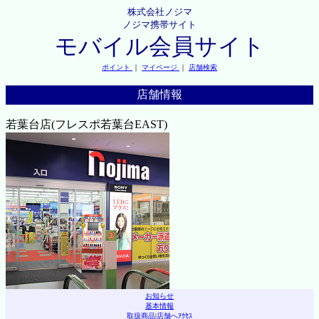
株式会社ノジマ
ノジマ携帯サイト
モバイル会員サイト
ポイント
｜
マイページ
｜
店舗検索
店舗情報
若葉台店(フレスポ若葉台EAST)
お知らせ
基本情報
取扱商品
|
店舗へｱｸｾｽ