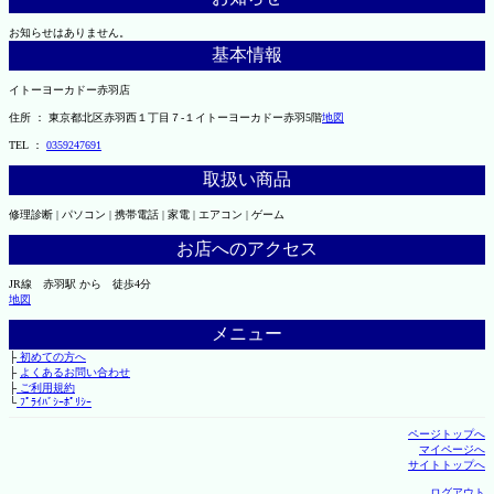
お知らせはありません。
基本情報
イトーヨーカドー赤羽店
住所 ： 東京都北区赤羽西１丁目７-１イトーヨーカドー赤羽5階
地図
TEL ：
0359247691
取扱い商品
修理診断 | パソコン | 携帯電話 | 家電 | エアコン | ゲーム
お店へのアクセス
JR線 赤羽駅 から 徒歩4分
地図
メニュー
├
初めての方へ
├
よくあるお問い合わせ
├
ご利用規約
└
ﾌﾟﾗｲﾊﾞｼｰﾎﾟﾘｼｰ
ページトップへ
マイページへ
サイトトップへ
ログアウト