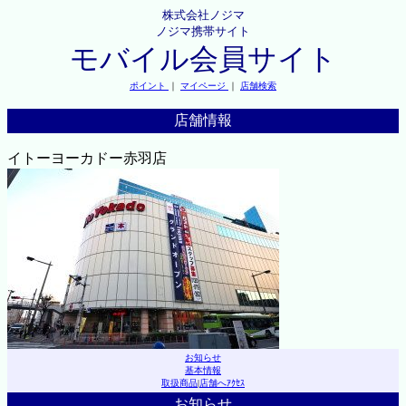
株式会社ノジマ
ノジマ携帯サイト
モバイル会員サイト
ポイント
｜
マイページ
｜
店舗検索
店舗情報
イトーヨーカドー赤羽店
お知らせ
基本情報
取扱商品
|
店舗へｱｸｾｽ
お知らせ