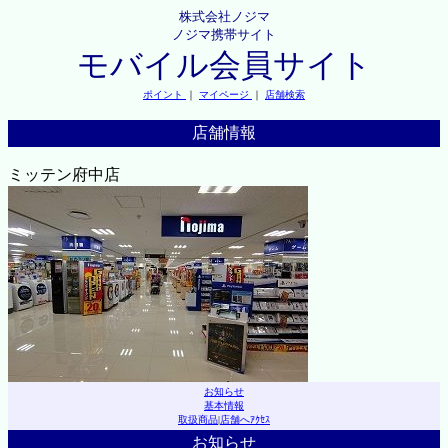
株式会社ノジマ
ノジマ携帯サイト
モバイル会員サイト
ポイント
｜
マイページ
｜
店舗検索
店舗情報
ミッテン府中店
お知らせ
基本情報
取扱商品
|
店舗へｱｸｾｽ
お知らせ