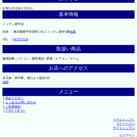
お知らせはありません。
基本情報
ミッテン府中店
住所 ： 東京都府中市宮町1-41-2 ミッテン府中5階
地図
TEL ：
0423525220
取扱い商品
修理診断 | パソコン | 携帯電話 | 家電 | エアコン | ゲーム
お店へのアクセス
京王線「府中駅」南口より徒歩1分
地図
メニュー
├
初めての方へ
├
よくあるお問い合わせ
├
ご利用規約
└
ﾌﾟﾗｲﾊﾞｼｰﾎﾟﾘｼｰ
ページトップへ
マイページへ
サイトトップへ
ログアウト