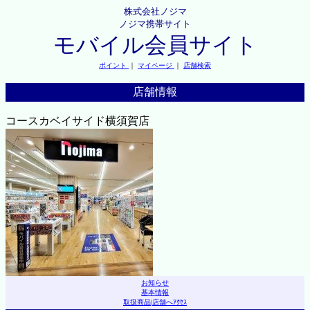
株式会社ノジマ
ノジマ携帯サイト
モバイル会員サイト
ポイント
｜
マイページ
｜
店舗検索
店舗情報
コースカベイサイド横須賀店
お知らせ
基本情報
取扱商品
|
店舗へｱｸｾｽ