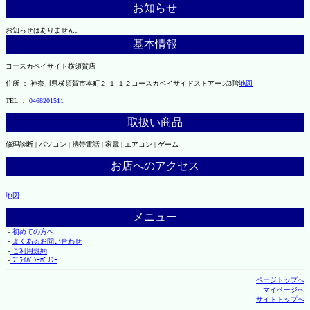
お知らせ
お知らせはありません。
基本情報
コースカベイサイド横須賀店
住所 ： 神奈川県横須賀市本町２-１-１２コースカベイサイドストアーズ3階
地図
TEL ：
0468201511
取扱い商品
修理診断 | パソコン | 携帯電話 | 家電 | エアコン | ゲーム
お店へのアクセス
地図
メニュー
├
初めての方へ
├
よくあるお問い合わせ
├
ご利用規約
└
ﾌﾟﾗｲﾊﾞｼｰﾎﾟﾘｼｰ
ページトップへ
マイページへ
サイトトップへ