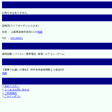
お知らせはありません。
韮崎店(ライフガーデンにらさき)
住所 ： 山梨県韮崎市若宮2-2-23
地図
TEL ：
0551300021
修理診断 | パソコン | 携帯電話 | 家電 | エアコン | ゲーム
【電車でお越しの場合】 JR中央本線韮崎駅より徒歩6分
地図
├
初めての方へ
├
よくあるお問い合わせ
├
ご利用規約
└
ﾌﾟﾗｲﾊﾞｼｰﾎﾟﾘｼｰ