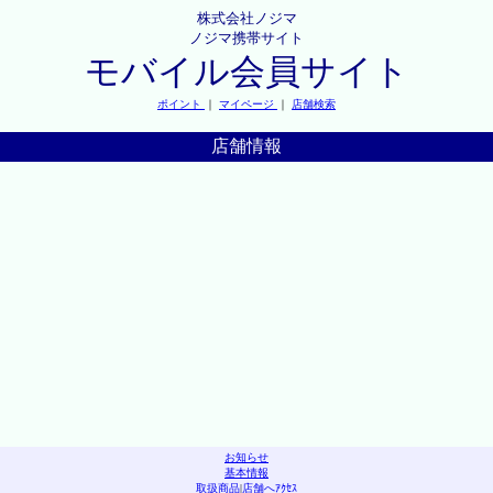
株式会社ノジマ
ノジマ携帯サイト
モバイル会員サイト
ポイント
｜
マイページ
｜
店舗検索
店舗情報
お知らせ
基本情報
取扱商品
|
店舗へｱｸｾｽ