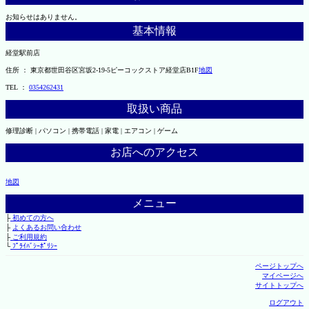
お知らせはありません。
基本情報
経堂駅前店
住所 ： 東京都世田谷区宮坂2-19-5ピーコックストア経堂店B1F
地図
TEL ：
0354262431
取扱い商品
修理診断 | パソコン | 携帯電話 | 家電 | エアコン | ゲーム
お店へのアクセス
地図
メニュー
├
初めての方へ
├
よくあるお問い合わせ
├
ご利用規約
└
ﾌﾟﾗｲﾊﾞｼｰﾎﾟﾘｼｰ
ページトップへ
マイページへ
サイトトップへ
ログアウト