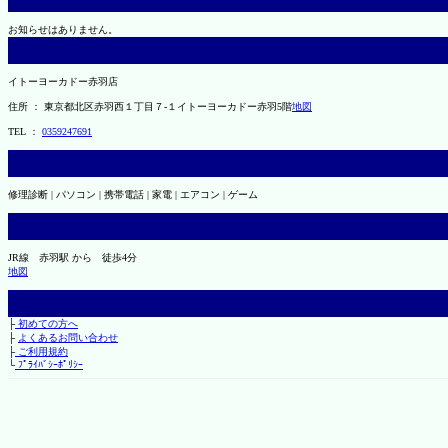
お知らせはありません。
イトーヨーカドー赤羽店
住所 ： 東京都北区赤羽西１丁目７-１イトーヨーカドー赤羽5階
地図
TEL ：
0359247691
修理診断 | パソコン | 携帯電話 | 家電 | エアコン | ゲーム
JR線 赤羽駅 から 徒歩4分
地図
├
初めての方へ
├
よくあるお問い合わせ
├
ご利用規約
└
ﾌﾟﾗｲﾊﾞｼｰﾎﾟﾘｼｰ