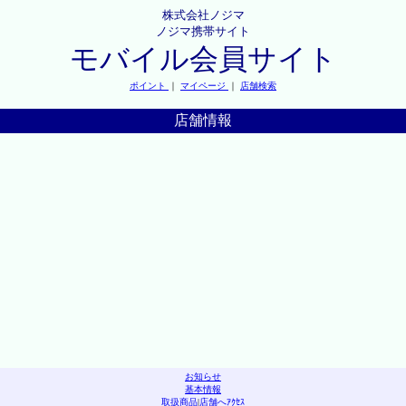
株式会社ノジマ
ノジマ携帯サイト
モバイル会員サイト
ポイント
｜
マイページ
｜
店舗検索
店舗情報
お知らせ
基本情報
取扱商品
|
店舗へｱｸｾｽ