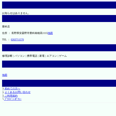
お知らせはありません。
豊科店
住所 ： 長野県安曇野市豊科南穂高1115
地図
TEL ：
0263711570
修理診断 | パソコン | 携帯電話 | 家電 | エアコン | ゲーム
地図
├
初めての方へ
├
よくあるお問い合わせ
├
ご利用規約
└
ﾌﾟﾗｲﾊﾞｼｰﾎﾟﾘｼｰ