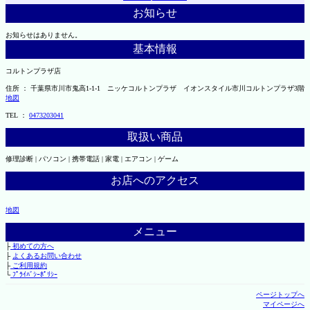
お知らせ
お知らせはありません。
基本情報
コルトンプラザ店
住所 ： 千葉県市川市鬼高1-1-1 ニッケコルトンプラザ イオンスタイル市川コルトンプラザ3階
地図
TEL ：
0473203041
取扱い商品
修理診断 | パソコン | 携帯電話 | 家電 | エアコン | ゲーム
お店へのアクセス
地図
メニュー
├
初めての方へ
├
よくあるお問い合わせ
├
ご利用規約
└
ﾌﾟﾗｲﾊﾞｼｰﾎﾟﾘｼｰ
ページトップへ
マイページへ