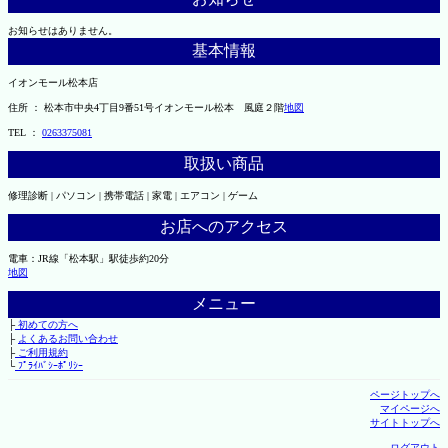
お知らせはありません。
基本情報
イオンモール松本店
住所 ： 松本市中央4丁目9番51号イオンモール松本 風庭２階
地図
TEL ：
0263375081
取扱い商品
修理診断 | パソコン | 携帯電話 | 家電 | エアコン | ゲーム
お店へのアクセス
電車：JR線「松本駅」駅徒歩約20分
地図
メニュー
├
初めての方へ
├
よくあるお問い合わせ
├
ご利用規約
└
ﾌﾟﾗｲﾊﾞｼｰﾎﾟﾘｼｰ
ページトップへ
マイページへ
サイトトップへ
ログアウト