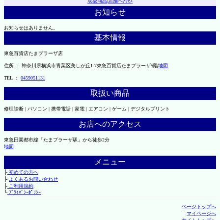
取扱商品
|
店舗へｱｸｾｽ
お知らせ
お知らせはありません。
基本情報
東急百貨店たまプラーザ店
住所 ： 神奈川県横浜市青葉区美しが丘1-7東急百貨店たまプラーザ5階
地図
TEL ：
0459051131
取扱い商品
修理診断 | パソコン | 携帯電話 | 家電 | エアコン | ゲーム | デジタルプリント
お店へのアクセス
東急田園都市線「たまプラーザ駅」から徒歩2分
地図
メニュー
├
初めての方へ
├
よくあるお問い合わせ
├
ご利用規約
└
ﾌﾟﾗｲﾊﾞｼｰﾎﾟﾘｼｰ
ページトップへ
マイページへ