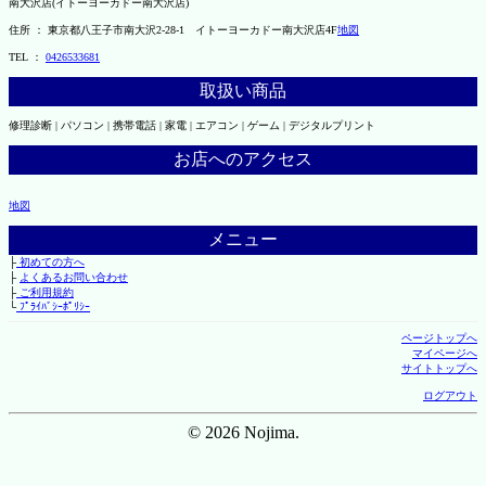
南大沢店(イトーヨーカドー南大沢店)
住所 ： 東京都八王子市南大沢2-28-1 イトーヨーカドー南大沢店4F
地図
TEL ：
0426533681
取扱い商品
修理診断 | パソコン | 携帯電話 | 家電 | エアコン | ゲーム | デジタルプリント
お店へのアクセス
地図
メニュー
├
初めての方へ
├
よくあるお問い合わせ
├
ご利用規約
└
ﾌﾟﾗｲﾊﾞｼｰﾎﾟﾘｼｰ
ページトップへ
マイページへ
サイトトップへ
ログアウト
© 2026 Nojima.