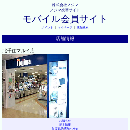
株式会社ノジマ
ノジマ携帯サイト
モバイル会員サイト
ポイント
｜
マイページ
｜
店舗検索
店舗情報
北千住マルイ店
お知らせ
基本情報
取扱商品
|
店舗へｱｸｾｽ