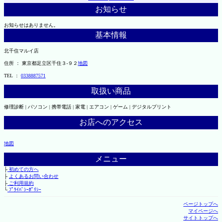
お知らせ
お知らせはありません。
基本情報
北千住マルイ店
住所 ： 東京都足立区千住３-９２
地図
TEL ：
0338887571
取扱い商品
修理診断 | パソコン | 携帯電話 | 家電 | エアコン | ゲーム | デジタルプリント
お店へのアクセス
地図
メニュー
├
初めての方へ
├
よくあるお問い合わせ
├
ご利用規約
└
ﾌﾟﾗｲﾊﾞｼｰﾎﾟﾘｼｰ
ページトップへ
マイページへ
サイトトップへ