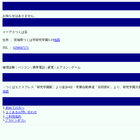
お知らせはありません。
イーアスつくば店
住所 ： 茨城県つくば市研究学園5-19
地図
TEL ：
0298687271
修理診断 | パソコン | 携帯電話 | 家電 | エアコン | ゲーム
・つくばエクスプレス「研究学園駅」より徒歩4分・常磐自動車道「谷田部IC」より、研究学園方面7
地図
├
初めての方へ
├
よくあるお問い合わせ
├
ご利用規約
└
ﾌﾟﾗｲﾊﾞｼｰﾎﾟﾘｼｰ