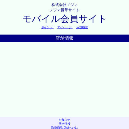
株式会社ノジマ
ノジマ携帯サイト
モバイル会員サイト
ポイント
｜
マイページ
｜
店舗検索
店舗情報
お知らせ
基本情報
取扱商品
|
店舗へｱｸｾｽ