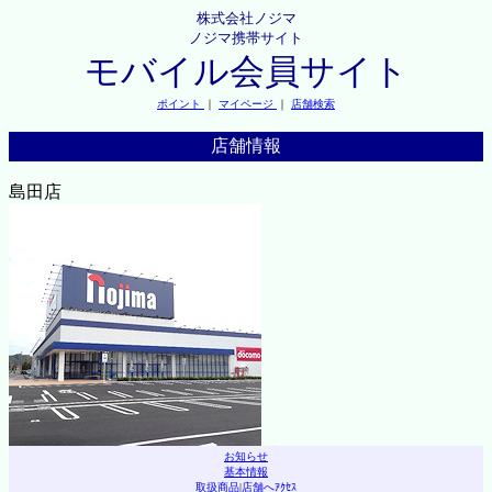
株式会社ノジマ
ノジマ携帯サイト
モバイル会員サイト
ポイント
｜
マイページ
｜
店舗検索
店舗情報
島田店
お知らせ
基本情報
取扱商品
|
店舗へｱｸｾｽ