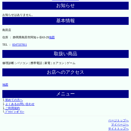
お知らせ
お知らせはありません。
基本情報
島田店
住所 ： 静岡県島田市阿知ヶ谷63-29
地図
TEL ：
0547337811
取扱い商品
修理診断 | パソコン | 携帯電話 | 家電 | エアコン | ゲーム
お店へのアクセス
地図
メニュー
├
初めての方へ
├
よくあるお問い合わせ
├
ご利用規約
└
ﾌﾟﾗｲﾊﾞｼｰﾎﾟﾘｼｰ
ページトップへ
マイページへ
サイトトップへ