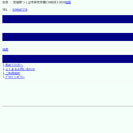
住所 ： 茨城県つくば市研究学園C50街区1-2010
地図
TEL ：
0298687278
地図
├
初めての方へ
├
よくあるお問い合わせ
├
ご利用規約
└
ﾌﾟﾗｲﾊﾞｼｰﾎﾟﾘｼｰ