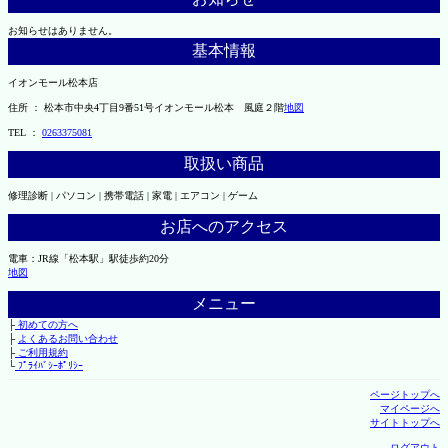
お知らせはありません。
基本情報
イオンモール松本店
住所 ： 松本市中央4丁目9番51号イオンモール松本 風庭２階
地図
TEL ：
0263375081
取扱い商品
修理診断 | パソコン | 携帯電話 | 家電 | エアコン | ゲーム
お店へのアクセス
電車：JR線「松本駅」駅徒歩約20分
地図
メニュー
├
初めての方へ
├
よくあるお問い合わせ
├
ご利用規約
└
ﾌﾟﾗｲﾊﾞｼｰﾎﾟﾘｼｰ
ページトップへ
マイページへ
サイトトップへ
ログアウト