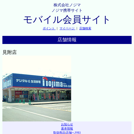
株式会社ノジマ
ノジマ携帯サイト
モバイル会員サイト
ポイント
｜
マイページ
｜
店舗検索
店舗情報
見附店
お知らせ
基本情報
取扱商品
|
店舗へｱｸｾｽ