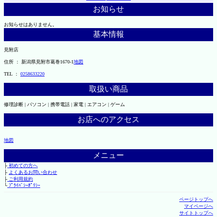
お知らせ
お知らせはありません。
基本情報
見附店
住所 ： 新潟県見附市葛巻1670-1
地図
TEL ：
0258633220
取扱い商品
修理診断 | パソコン | 携帯電話 | 家電 | エアコン | ゲーム
お店へのアクセス
地図
メニュー
├
初めての方へ
├
よくあるお問い合わせ
├
ご利用規約
└
ﾌﾟﾗｲﾊﾞｼｰﾎﾟﾘｼｰ
ページトップへ
マイページへ
サイトトップへ