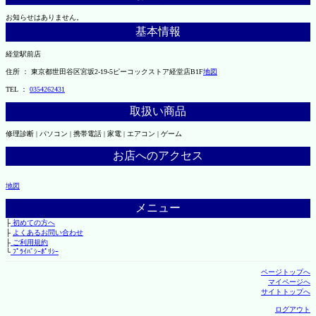
お知らせはありません。
基本情報
経堂駅前店
住所 ： 東京都世田谷区宮坂2-19-5ピーコックストア経堂店B1F
地図
TEL ：
0354262431
取扱い商品
修理診断 | パソコン | 携帯電話 | 家電 | エアコン | ゲーム
お店へのアクセス
地図
メニュー
├
初めての方へ
├
よくあるお問い合わせ
├
ご利用規約
└
ﾌﾟﾗｲﾊﾞｼｰﾎﾟﾘｼｰ
ページトップへ
マイページへ
サイトトップへ
ログアウト