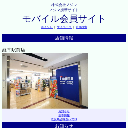
株式会社ノジマ
ノジマ携帯サイト
モバイル会員サイト
ポイント
｜
マイページ
｜
店舗検索
店舗情報
経堂駅前店
お知らせ
基本情報
取扱商品
|
店舗へｱｸｾｽ
お知らせ