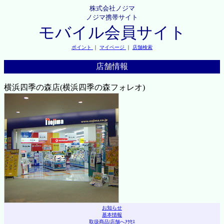
株式会社ノジマ
ノジマ携帯サイト
モバイル会員サイト
ポイント
｜
マイページ
｜
店舗検索
店舗情報
横浜四季の森店(横浜四季の森フォレオ)
お知らせ
基本情報
取扱商品
|
店舗へｱｸｾｽ