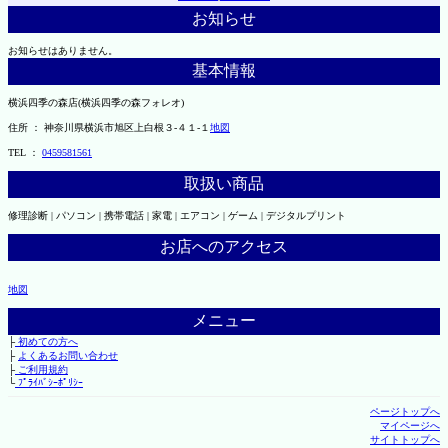
お知らせ
お知らせはありません。
基本情報
横浜四季の森店(横浜四季の森フォレオ)
住所 ： 神奈川県横浜市旭区上白根３-４１-１
地図
TEL ：
0459581561
取扱い商品
修理診断 | パソコン | 携帯電話 | 家電 | エアコン | ゲーム | デジタルプリント
お店へのアクセス
地図
メニュー
├
初めての方へ
├
よくあるお問い合わせ
├
ご利用規約
└
ﾌﾟﾗｲﾊﾞｼｰﾎﾟﾘｼｰ
ページトップへ
マイページへ
サイトトップへ