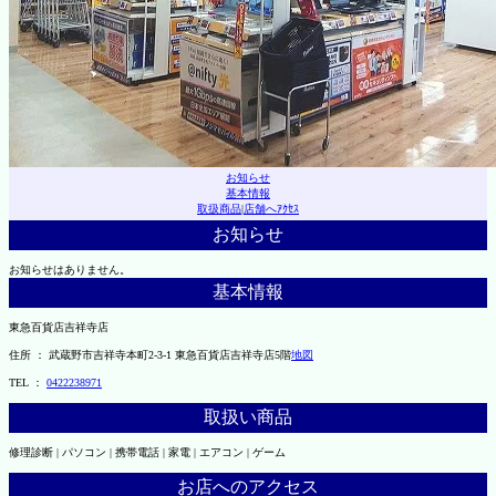
お知らせ
基本情報
取扱商品
|
店舗へｱｸｾｽ
お知らせ
お知らせはありません。
基本情報
東急百貨店吉祥寺店
住所 ： 武蔵野市吉祥寺本町2-3-1 東急百貨店吉祥寺店5階
地図
TEL ：
0422238971
取扱い商品
修理診断 | パソコン | 携帯電話 | 家電 | エアコン | ゲーム
お店へのアクセス