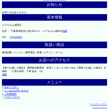
お知らせ
お知らせはありません。
基本情報
ユアエルム成田店
住所 ： 千葉県成田市公津の杜4-5-3 ユアエルム成田3F
地図
TEL ：
0476296831
取扱い商品
修理診断 | パソコン | 携帯電話 | 家電 | エアコン | ゲーム
お店へのアクセス
【車でお越しの場合】 東関東自動車道 富里インターより約 1.8km 【電車でお越しの場合】 京
成線 「公津の杜駅」下車 徒歩 1分
地図
メニュー
├
初めての方へ
├
よくあるお問い合わせ
├
ご利用規約
└
ﾌﾟﾗｲﾊﾞｼｰﾎﾟﾘｼｰ
ページトップへ
マイページへ