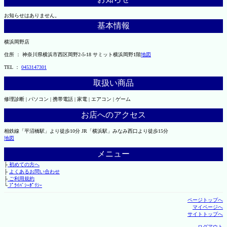
お知らせはありません。
基本情報
横浜岡野店
住所 ： 神奈川県横浜市西区岡野2-5-18 サミット横浜岡野1階
地図
TEL ：
0453147301
取扱い商品
修理診断 | パソコン | 携帯電話 | 家電 | エアコン | ゲーム
お店へのアクセス
相鉄線「平沼橋駅」より徒歩10分 JR「横浜駅」みなみ西口より徒歩15分
地図
メニュー
├
初めての方へ
├
よくあるお問い合わせ
├
ご利用規約
└
ﾌﾟﾗｲﾊﾞｼｰﾎﾟﾘｼｰ
ページトップへ
マイページへ
サイトトップへ
ログアウト