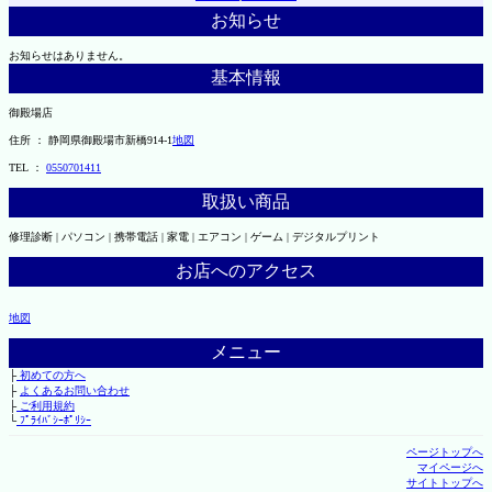
お知らせ
お知らせはありません。
基本情報
御殿場店
住所 ： 静岡県御殿場市新橋914-1
地図
TEL ：
0550701411
取扱い商品
修理診断 | パソコン | 携帯電話 | 家電 | エアコン | ゲーム | デジタルプリント
お店へのアクセス
地図
メニュー
├
初めての方へ
├
よくあるお問い合わせ
├
ご利用規約
└
ﾌﾟﾗｲﾊﾞｼｰﾎﾟﾘｼｰ
ページトップへ
マイページへ
サイトトップへ