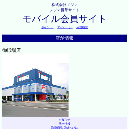
株式会社ノジマ
ノジマ携帯サイト
モバイル会員サイト
ポイント
｜
マイページ
｜
店舗検索
店舗情報
御殿場店
お知らせ
基本情報
取扱商品
|
店舗へｱｸｾｽ